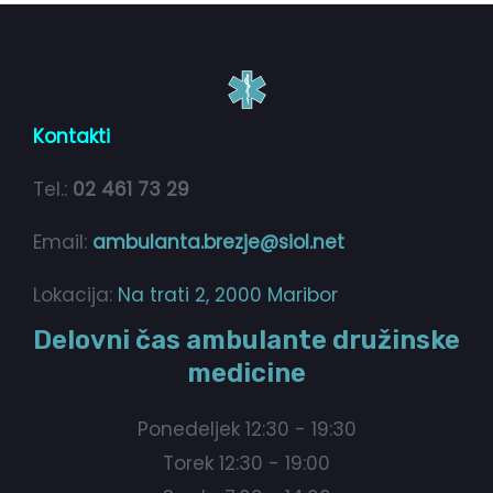
Kontakti
Tel.:
02 461 73 29
Email:
ambulanta.brezje@siol.net
Lokacija:
Na trati 2, 2000 Maribor
Delovni čas ambulante družinske
medicine
Ponedeljek 12:30 - 19:30
Torek 12:30 - 19:00