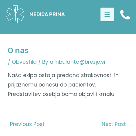
Skip
to
MEDICA PRIMA
Main
content
Menu
O nas
/
Obvestila
/ By
ambulanta@brezje.si
Naša ekipa ostaja predana strokovnosti in
prijaznemu odnosu do pacientov.
Predstavitev osebja bomo objavili kmalu.
←
Previous Post
Next Post
→